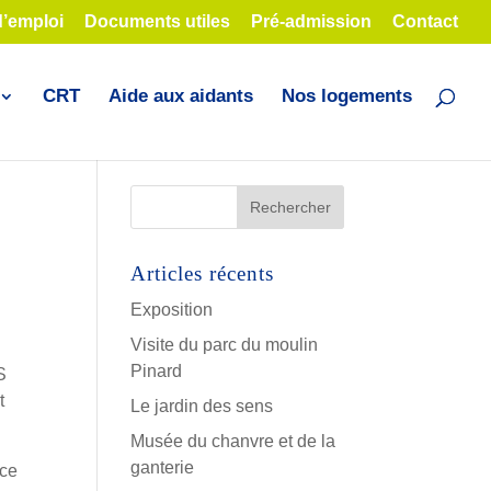
d’emploi
Documents utiles
Pré-admission
Contact
CRT
Aide aux aidants
Nos logements
Articles récents
Exposition
Visite du parc du moulin
Pinard
S
t
Le jardin des sens
Musée du chanvre et de la
ganterie
ice