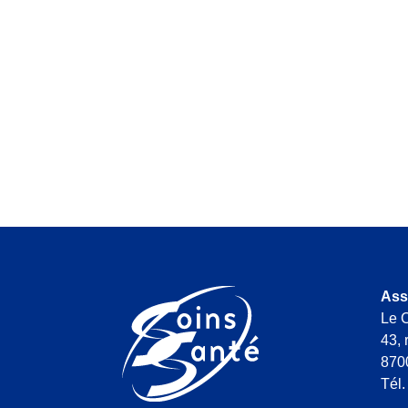
Ass
Le C
43, 
870
Tél.