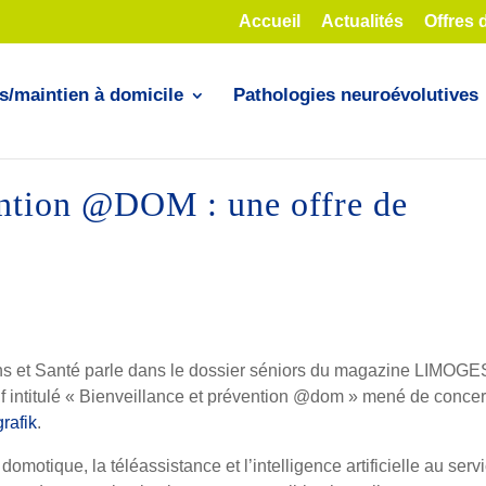
Accueil
Actualités
Offres 
s/maintien à domicile
Pathologies neuroévolutives
ention @DOM : une offre de
s et Santé parle dans le dossier séniors du magazine LIMOGE
if intitulé « Bienveillance et prévention @dom » mené de concer
rafik
.
omotique, la téléassistance et l’intelligence artificielle au serv