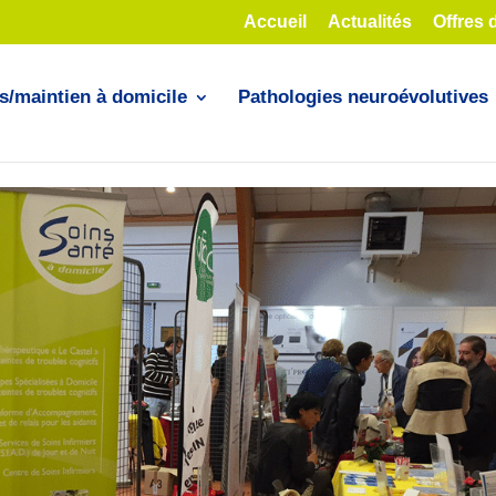
Accueil
Actualités
Offres 
s/maintien à domicile
Pathologies neuroévolutives