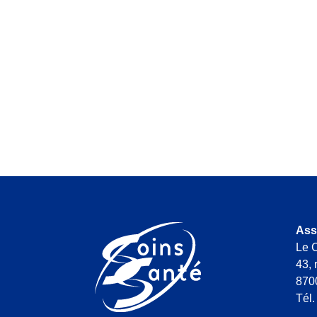
Ass
Le C
43, 
870
Tél.